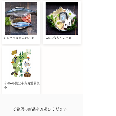
Giftヤマカさんのハコ
Gift二六さんのハコ
令和6年能登半島地震義援
金
ご希望の商品をお選びください。