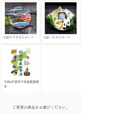
Giftヤマカさんのハコ
Gift二六さんのハコ
令和6年能登半島地震義援
金
ご希望の商品をお選びください。