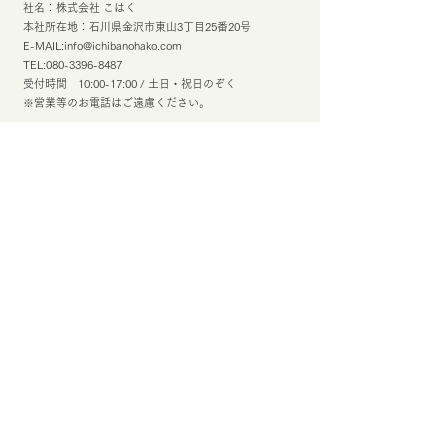
社名：株式会社 こはく
本社所在地：石川県金沢市東山3丁目25番20号
E-MAIL:
info@ichibanohako.com
TEL:
080-3396-8487
受付時間 10:00-17:00 / 土日・祝日のぞく
※営業等のお電話はご遠慮ください。
会社情報はこちら
​ご利用案内
- お買い物の流れ
- 配送について
- お支払いについて
- 返品について
- キャンセル・変更について
- お問い合わせ
- よくあるご質問
- 個人情報保護方針
- 特定商取引に関する表示
- お客様会員ページ