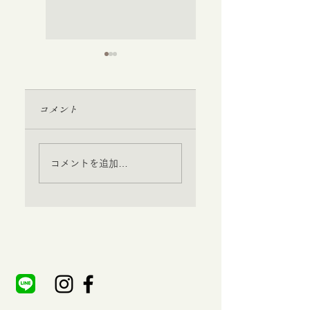
コメント
おでんとっても
ご馳走さまでし
コメントを追加…
美味しかったで
た。
す。