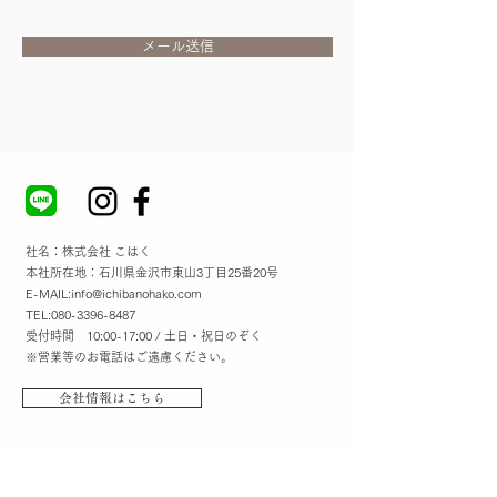
メール送信
社名：株式会社 こはく
本社所在地：石川県金沢市東山3丁目25番20号
E-MAIL:
info@ichibanohako.com
TEL:
080-3396-8487
受付時間 10:00-17:00 / 土日・祝日のぞく
※営業等のお電話はご遠慮ください。
会社情報はこちら
​ご利用案内