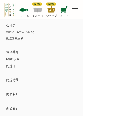
​ホーム
​よみもの
​ショップ
カート
会社名
橋本家・若井家(つば甚)
配送先顧客名
管理番号
Mf63yqtC
​配送日
配送時間
​商品名1
​商品名2