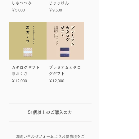
しもつつみ
じゅっけん
価格
価格
￥5,000
￥9,500
消費税込み
消費税込み
カタログギフト
プレミアムカタロ
あおくさ
グギフト
価格
価格
￥12,000
￥12,000
消費税込み
消費税込み
51個以上のご購入の方
お問い合わせフォームより必要事項をご