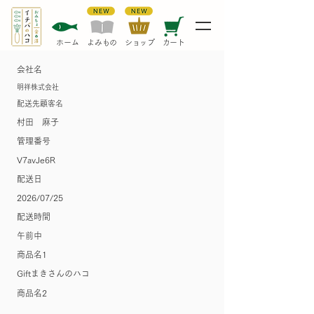
​ホーム
​よみもの
​ショップ
カート
会社名
明祥株式会社
配送先顧客名
村田 麻子
管理番号
V7avJe6R
​配送日
2026/07/25
配送時間
午前中
​商品名1
Giftまきさんのハコ
​商品名2