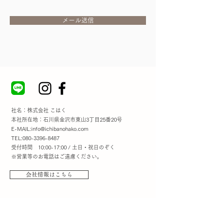
メール送信
社名：株式会社 こはく
本社所在地：石川県金沢市東山3丁目25番20号
E-MAIL:
info@ichibanohako.com
TEL:
080-3396-8487
受付時間 10:00-17:00 / 土日・祝日のぞく
※営業等のお電話はご遠慮ください。
会社情報はこちら
​ご利用案内