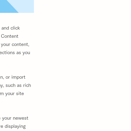
 and click
e Content
 your content,
ections as you
wn, or import
y, such as rich
om your site
ee your newest
re displaying