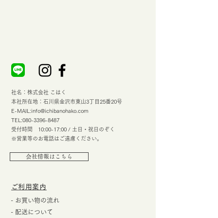
社名：株式会社 こはく
本社所在地：石川県金沢市東山3丁目25番20号
E-MAIL:
info@ichibanohako.com
TEL:
080-3396-8487
受付時間 10:00-17:00 / 土日・祝日のぞく
※営業等のお電話はご遠慮ください。
会社情報はこちら
​ご利用案内
- お買い物の流れ
- 配送について