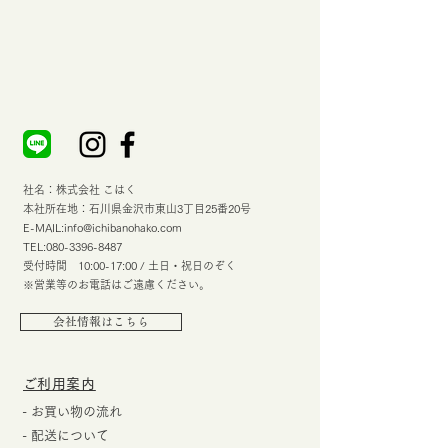
社名：株式会社 こはく
本社所在地：石川県金沢市東山3丁目25番20号
E-MAIL:
info@ichibanohako.com
TEL:
080-3396-8487
受付時間 10:00-17:00 / 土日・祝日のぞく
※営業等のお電話はご遠慮ください。
会社情報はこちら
​ご利用案内
- お買い物の流れ
- 配送について