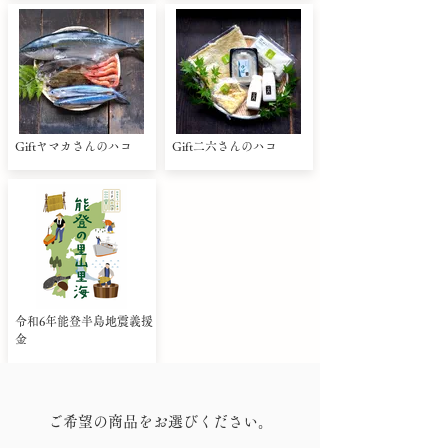
Giftヤマカさんのハコ
Gift二六さんのハコ
令和6年能登半島地震義援
金
ご希望の商品をお選びください。