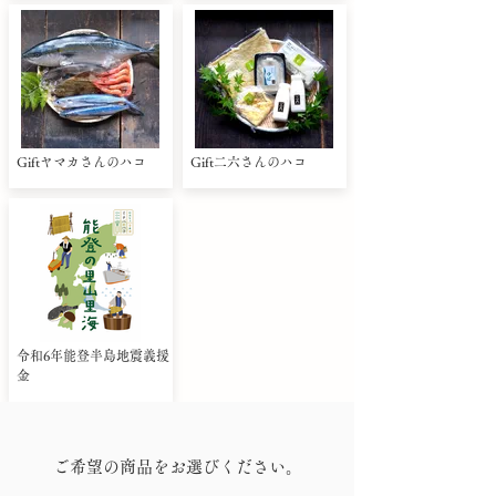
Giftヤマカさんのハコ
Gift二六さんのハコ
令和6年能登半島地震義援
金
ご希望の商品をお選びください。