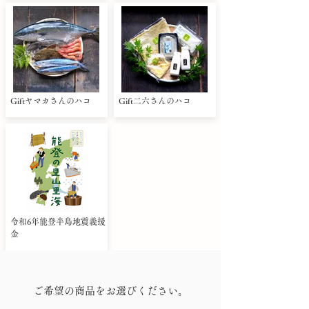
Giftヤマカさんのハコ
Gift二六さんのハコ
令和6年能登半島地震義援
金
ご希望の商品をお選びください。