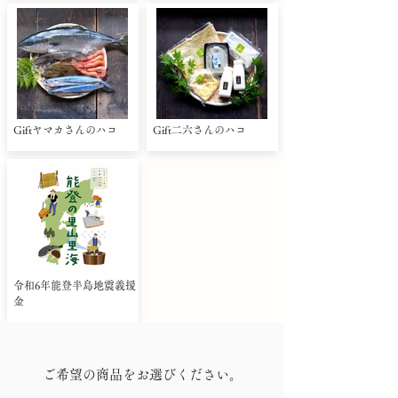
Giftヤマカさんのハコ
Gift二六さんのハコ
令和6年能登半島地震義援
金
ご希望の商品をお選びください。