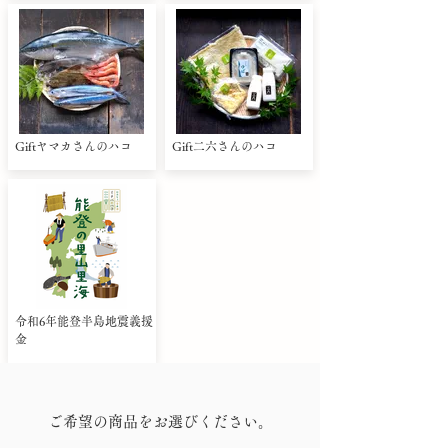
Giftヤマカさんのハコ
Gift二六さんのハコ
令和6年能登半島地震義援
金
ご希望の商品をお選びください。