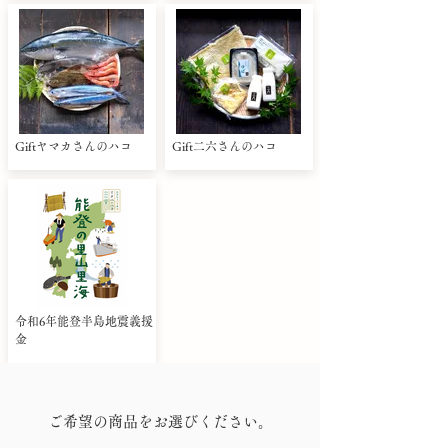
Giftヤマカさんのハコ
Gift二六さんのハコ
令和6年能登半島地震義援
金
ご希望の商品をお選びください。