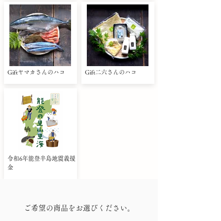
Giftヤマカさんのハコ
Gift二六さんのハコ
令和6年能登半島地震義援
金
ご希望の商品をお選びください。