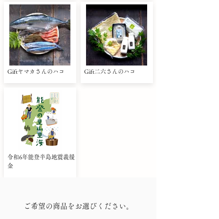
Giftヤマカさんのハコ
Gift二六さんのハコ
令和6年能登半島地震義援
金
ご希望の商品をお選びください。