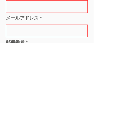
メールアドレス
郵便番号
ご住所
r
お届け希望日
*
e
q
u
i
r