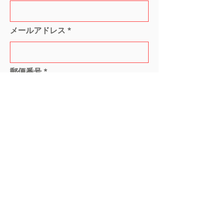
メールアドレス
郵便番号
ご住所
r
お届け希望日
*
e
q
u
i
r