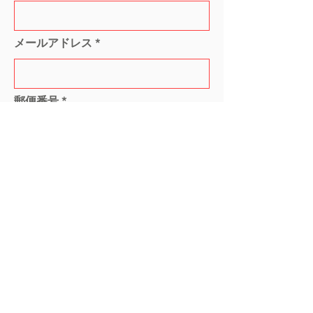
メールアドレス
郵便番号
ご住所
r
お届け希望日
*
e
q
u
i
r