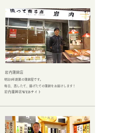
​岩内蒲鉾店
明治9年創業の蒲鉾屋です。
​毎日、蒸したて、揚げたての蒲鉾をお届けします！
岩内蒲鉾店WEBサイト