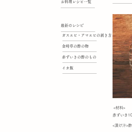
お料理レシピ一覧
最新のレシピ
ガスエビ・アマエビの剥き方
金時草の酢の物
赤ずいきの酢のもの
イカ飯
<材料>
赤ずいき1
<漬け汁>