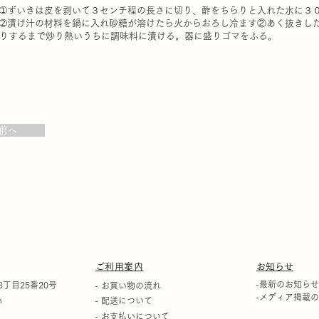
➀ずいきは皮を剥いて３センチ程の長さに切り、酢をちらりと入れた水に３
➁漬け汁の材料を鍋に入れ砂糖が溶けたら火からおろし冷ます②あく抜きし
りするまで炒り熱いうちに調味料に漬ける。器に盛りゴマをふる。
前へ
​ご利用案内
​お知らせ
-最新のお知らせ
丁目25番20号
- お買い物の流れ
-メディア掲載
m
- 配送について
- お支払いについて