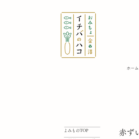
​ホーム
よみものTOP
赤ず