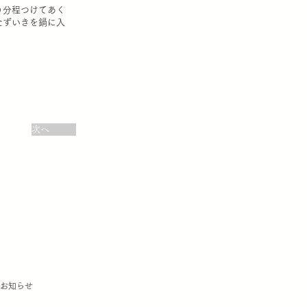
０分程つけてあく
たずいきを鍋に入
次へ
のお知らせ