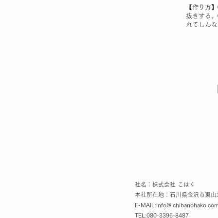
【作り方】
抜きする。
れてしんな
社名：株式会社 こはく
本社所在地：石川県金沢市東山3
E-MAIL:
info@ichibanohako.co
TEL:080-3396-8487