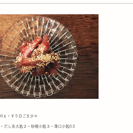
00ｇ・すり白ごま少々
酢・だし各大匙２・砂糖小匙３・薄口小匙0.5