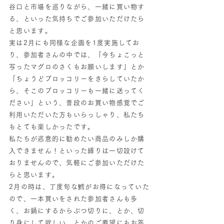
谷口と市場を巡りながら、一緒に買い物す
る、といった気持ちでご参加いただけたら
と思います。
実は2月にも同様な企画を1度実施してお
り、参加者さんの中では、「今ちょこっと
写ったマグロのさくもお願いします」とか
「ちょうどブロッコリーをきらしていたか
ら、そこのブロッコリーも一緒に送ってく
ださい」という、普段のお買い物感覚でご
利用いただいた方もいらっしゃり、私たち
もとても楽しかったです。
私たちが恣意的に勧めたい商品のみしか購
入できません！といった縛りは一切設けて
おりませんので、気軽にご参加いただけた
らと思います。
2月の時は、丁度旬な鱈がお得になっていた
ので、一本買いをされた参加者さんも多
く、お鍋にするからぶつ切りに、とか、切
り身にして欲しい、とかのご要望にもお答