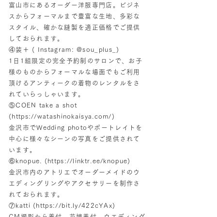
富山市にあるオーダー洋服専門店。ビジネ
スからフォーマルまで豊富な生地、多彩な
スタイル、確かな縫製を適正価格でご提供
しておられます。
④装＋ ( Instagram: @sou_plus_)
1日1組限定の完全予約制のサロンで、お子
様のものからフォーマルな場面でもご利用
頂けるアンティークの着物のレンタルをさ
れていらっしゃいます。
⑤COEN take a shot
(
https://watashinokaisya.com/)
金沢市でWedding photoやポートレイトを
中心に様々なシーンの写真をご提供されて
います。
⑥knopue. (
https://linktr.ee/knopue)
金沢市内のアトリエでオーダーメイドのウ
エディングリングやアクセサリーを制作さ
れておられます。
⑦katti (
https://bit.ly/422cYAx)
CM撮影から着付、花嫁着付、ウエディング