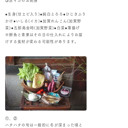
③赤イカのお刺身
●生身(甘エビ入り)●純白とろろ●ひじきふり
かけ●いしる(イカ)●加賀れんこん(加賀野
菜)●五郎島金時(加賀野菜)●白菜●薄揚げ
※鮮魚と青果はその日の仕入れによりお届
けする食材が変わる可能性があります。
①、②
ハタハタの旬は一般的に冬が深まった頃と