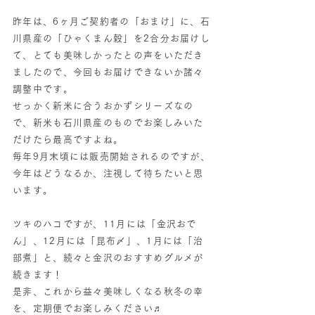
昨年は、6ヶ月ご契約者の「おまけ」に、石
川県産の「ひゃくまん穀」を2合分お届けし
て、とても美味しかったとの声をいただき
ましたので、今回もお届けできないか諸々
調整中です。
せっかく新米に合うおかずシリーズなの
で、新米も石川県産のものでお楽しみいた
だけたら最高ですよね。
毎年9月末頃には販売開始されるのですが、
今年はどうなるか、注視して待ちたいと思
います。
ツキのハコですが、11月には「金沢おで
ん」、12月には「昆布〆」、1月には「治
部煮」と、続々と金沢のおすすめグルメが
続きます！
是非、これから益々美味しくなる秋冬の幸
を、定期便でお楽しみください♬