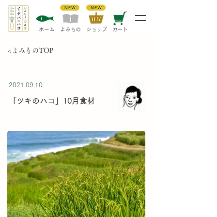
​ホーム
​よみもの
​ショップ
カート
<よみものTOP
2021.09.10
「ツキのハコ」10月食材