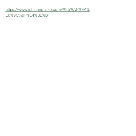
https://www.ichibanohako.com/%E5%AE%9A%
E6%9C%9F%E4%BE%BF
​最新のスタッフ日記
2025.02.09
サービス内容の変更のお知らせ
2024.07.12
PEACEFUL TABLE出店
2024.07.05
能登豚の味噌漬け発売！