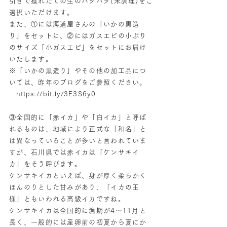
引きで獲れたての生のハタハタ(未調理)をご
選択いただけます。
また、①には海道屋さんの「いかの黒造
り」をセットに、②にはガスエビの小ぶり
のサイズ「小ガスエビ」をセットにお届け
いたします。
※「いかの黒造り」やその他の加工品につ
いては、昨年のブログをご参照ください。
https://bit.ly/3E3S6y0
③全国的に「赤イカ」や「白イカ」と呼ば
れるものは、地域により正式な「和名」と
は異なっていることが多いと言われていま
すが、石川県では赤イカは「ケンサキイ
カ」をそう呼びます。
ケンサキイカといえば、身が厚く柔らかく
ほんのりとした甘みがあり、「イカの王
様」ともいわれる高級イカですね。
ケンサキイカは全国的に漁期が4〜11月と
長く、一般的には産卵前の初夏から夏にか