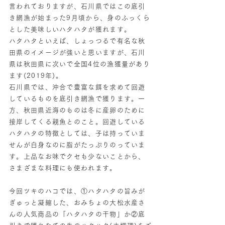
言われておりますが、石川県ではこの底引
き網漁が始まった9月頃から、身のふっくら
とした美味しいハタハタが獲れます。
ハタハタといえば、しょっつるで有名な秋
田県のイメージが強いと思いますが、石川
県は秋田県に次いで全国4位の漁獲量があり
ます(2019年)。
石川県では、沖合で豊富な餌を求めて回遊
しているものを底引き網漁で獲ります。一
方、秋田県近海のものは冬に産卵のために
接岸してくる親魚とのこと。回遊している
ハタハタの特徴としては、子は持っていま
せんが白身なのに脂がたっぷりのっていま
す。上品なお味でクセも少ないことから、
さまざまな料理にも使われます。
今回ツキのハコでは、①ハタハタの旨みが
ぎゅっと凝縮した、おみちょの大松水産さ
んの人気商品の「ハタハタの干物」か②底