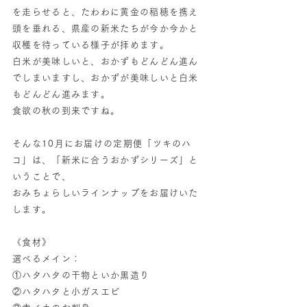
を走らせると、たわわに黄金の稲穂を携え
頭を垂れる、県産の新米たちが今か今かと
収穫を待っている様子が拝めます。
白米が美味しいと、おかずもどんどん進ん
でしまいますし、おかずが美味しいと白米
もどんどん進みます。
食欲の秋の到来ですね。
そんな10月にお届けの定期便「ツキのハ
コ」は、「新米に合うおかずシリーズ」と
いうことで、
おみちょらしいラインナップをお届けいた
します。
《食材》
選べるメイン：
①ハタハタの干物といか黒造り
②ハタハタと小ガスエビ