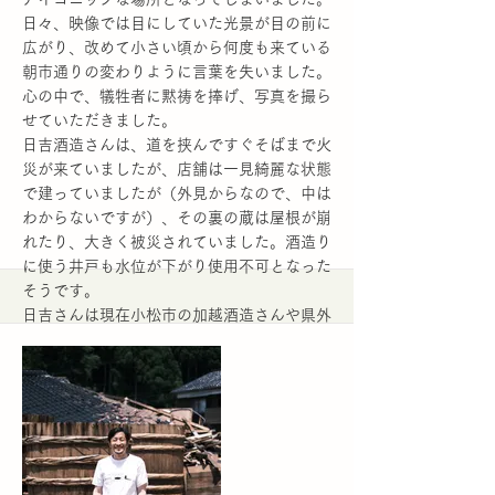
日々、映像では目にしていた光景が目の前に
広がり、改めて小さい頃から何度も来ている
朝市通りの変わりように言葉を失いました。
心の中で、犠牲者に黙祷を捧げ、写真を撮ら
せていただきました。
日吉酒造さんは、道を挟んですぐそばまで火
災が来ていましたが、店舗は一見綺麗な状態
で建っていましたが（外見からなので、中は
わからないですが）、その裏の蔵は屋根が崩
れたり、大きく被災されていました。酒造り
に使う井戸も水位が下がり使用不可となった
そうです。
日吉さんは現在小松市の加越酒造さんや県外
で酒造りを再開されていてお忙しく、伺うこ
とと外観だけ見させていただけたらと事前に
お伝えしておりました。（実は、直子さんの
ご親戚でとってもご縁があります。）
私たちがまじまじと様子をのぞいていたとこ
ろ、偶然にも従業員の女性がたまたま車で通
りかかり、事情をお話ししたら、良かったら