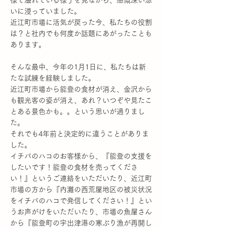
様で溢れている様子を見ながら、感慨深い想
いに浸っていました。
近江町市場に活気が戻った今、私たちの役割
は？と社内でも何度か話題にあがったことも
あります。
そんな最中、今年の1月1日に、私たちは新
たな試練を経験しました。
近江町市場から能登の食材が消え、金沢から
も観光客の姿が消え、あれ？いつぞや見たこ
とある景色かも。。という思いが過りまし
た。
それでも4年前と決定的に違うことがありま
した。
イチバのハコのお客様から、『能登の支援を
したいです！能登の食材を売ってくださ
い！』というご連絡をいただいたり、近江町
市場の方から『内灘の西荒屋地区の被災状況
をイチバのハコで発信してください！』とい
うお声がけをいただいたり、市場の魚屋さん
から『能登町の宇出津港の寒ぶり漁が再開し