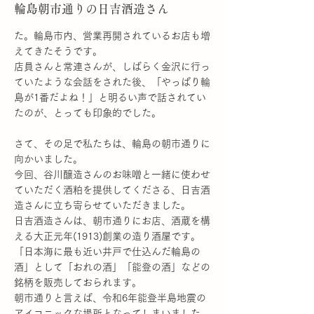
More
輪島朝市通りの日吉酒造さん
た。輪島市内、営業再開されているお店も増
えてきたそうです。
店員さんと常連さんが、しばらく金沢に行っ
ていたような会話をされた後、「やっぱり輪
島が1番だよね！」と明るい声で話されてい
たのが、とっても印象的でした。
さて、その足で私たちは、輪島の朝市通りに
向かいました。
今回、谷川醸造さんのお味噌と一緒に使わせ
ていただく酒粕を提供してくださる、日吉酒
造さんに立ち寄らせていただきました。
日吉酒造さんは、朝市通りにお店、酒蔵を構
える大正元年(1913)創業の造り酒屋です。
「日本海に最も近い井戸で仕込んだ輪島の
酒」として「おれの酒」「能登の酒」などの
銘柄を販売しておられます。
朝市通りと言えば、令和6年能登半島地震の
アイコニックな場所となってしまいました。