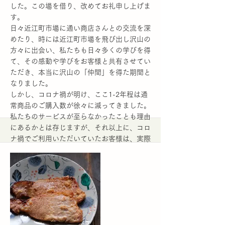
した。この場を借り、改めてお礼申し上げま
す。
日々近江町市場に通い商店さんとの交流を深
めたり、時には近江町市場を飛び出し沢山の
方々に出会い、私たちも日々多くの学びを得
て、その感動や学びをお客様と共有させてい
ただき、本当に沢山の「仲間」を得た期間と
なりました。
しかし、コロナ禍が明け、ここ1-2年程は通
常商品のご購入数が徐々に減ってきました。
私たちのサービスが至らなかったことも理由
にあるかとは存じますが、それ以上に、コロ
ナ禍でご利用いただいていたお客様は、実際
に金沢に訪れることが出来るようになった
り、お家時間ではなく、より多くの場所に赴
きその土地土地のグルメを楽しめることが出
来るようになったからではないかと察してお
ります。
近江町市場も、ありがたい事に沢山のお客様
が戻って来られ、私たちの出荷作業をするに