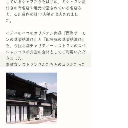
しているシェフたちをはじめ、ミシュラン星
付きの有名店や地元で愛されている名店な
ど、石川県内の計17店舗が出店されまし
た。
イチバのハコのオリジナル商品『西海サーモ
ンの味噌粕漬け』と『能登豚の味噌粕漬け』
を、今回北陸チャリティーレストランのスペ
シャルコラボ弁当の食材としてご利用いただ
きました。
素敵なレストランさんたちとのコラボだった
んですよ！
Villa della Paceさん :
http://villadellapace-
nanao.com
Makinonciさん：
https://www.french-
makino.jp/
Restaurant Nさん：
http://r.goope.jp/restaurant-n/
Maggazzino38さん：
https://magazzino38.com/