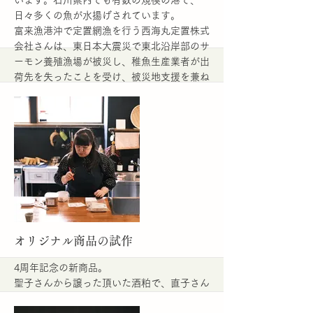
います。石川県内でも有数の規模の港で、
日々多くの魚が水揚げされています。
富来漁港沖で定置網漁を行う西海丸定置株式
会社さんは、東日本大震災で東北沿岸部のサ
ーモン養殖漁場が被災し、稚魚生産業者が出
荷先を失ったことを受け、被災地支援を兼ね
て、2014年に東北の生産業者から稚魚2500
匹を購入し、県内で初めて養殖を開始しまし
た。
翌2015年に初出荷され、年々量を増やして
います。
JFいしかわさんにご紹介いただき、昨日、
西海丸さんに乗せていただき、漁の様子を取
材させていただきました。
More
オリジナル商品の試作
4周年記念の新商品。
聖子さんから譲った頂いた酒粕で、直子さん
が試作に試作を重ねました。