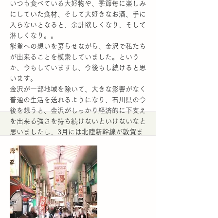
いつも食べている大好物や、季節毎に楽しみ
にしていた食材、そして大好きなお酒、手に
入らないとなると、余計欲しくなり、そして
淋しくなり。。
能登への想いを募らせながら、金沢で私たち
が出来ることを模索していました。という
か、今もしていますし、今後もし続けると思
います。
金沢が一部地域を除いて、大きな影響がなく
普通の生活を送れるようになり、石川県の今
後を想うと、金沢がしっかり経済的に下支え
を出来る強さを持ち続けないといけないなと
思いましたし、3月には北陸新幹線が敦賀ま
で延伸され、加賀の経済の活性化も期待され
ています。
石川県がかつてないほど、北陸の横のつなが
り、そして首都圏や全国とのつながりを必要
としている今、延伸のニュースは明るい話題
となりましたし、それと同時に、金沢や加賀
が果たせる役割をしっかりしていくことで、
能登の復興を支えていくことが、今私たちが