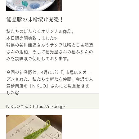
も、お忙しい商店さんの負担にさせてしまっ
ているような状態もありました。
More
能登豚の味噌漬け発売！
私たちの新たなるオリジナル商品。
本日販売開始致しました✨
輪島の谷川醸造さんのサクラ味噌と日吉酒造
さんの酒粕、そして福光屋さんの福みりんの
みを調味液で使用しております。
今回の能登豚は、4月に近江町市場店をオー
プンされた、私たちの新たな仲間、金沢の人
気精肉店の『NIKUO』さんにご用意頂きま
した😊
NIKUOさん：
https://nikuo.jp/
能登豚は県外での流通がほとんどなく、その
脂のさっぱりとした甘味が特徴です。
今回もアワ•フーズさんに加工をお願いし