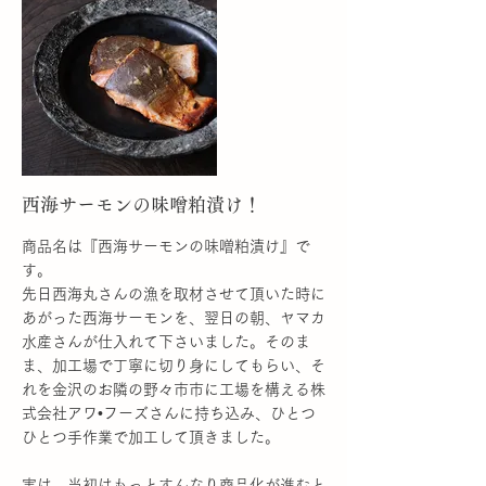
谷川醸造さんに近づき、あらかじめお隣のス
ーパーをナビにセットするといいよと言われ
いたのですが、その手前に黒い瓦の大きな建
物が倒壊していて、まさかそれが谷川醸造さ
んとわからず通り過ぎてしまい、スーパーに
ついて、「え、今通ったところだったの？」
と驚きつつ、到着しました。
More
西海サーモンの味噌粕漬け！
商品名は『西海サーモンの味噌粕漬け』で
す。
先日西海丸さんの漁を取材させて頂いた時に
あがった西海サーモンを、翌日の朝、ヤマカ
水産さんが仕入れて下さいました。そのま
ま、加工場で丁寧に切り身にしてもらい、そ
れを金沢のお隣の野々市市に工場を構える株
式会社アワ•フーズさんに持ち込み、ひとつ
ひとつ手作業で加工して頂きました。
実は、当初はもっとすんなり商品化が進むと