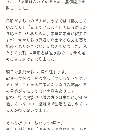
さんに2次避難されている方々に無償開放を
致しました。
烏滸がましいのですが、今までは「協力して
いただく」「支えていただく」とtakeばっか
り賜っていた私たちが、本当に本当に微力で
すが、何かしらの恩返しが出来る底力を蓄え
始められたのではないかなと思いました。私
たちの役割、4年前とは違う形で、と考え始
めるきっかけとなりました。
明日で震災から4ヶ月が経ちます。
能登の食材は、今は少しずつ戻ってきてはい
ますが、これから在庫がなくなり次第再生産
の目処が立たってない商品もあります。
能登、特に奥能登地域の方々は未だに水道が
通っていない中、避難所で生活を送られてい
る方が多くおいでます。
そんな折での、私たちの4周年。
今年も例年通り「おみちょの食材を楽しんで