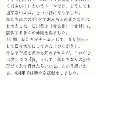
ください！」というトーンでは、どうしても
出来ないよね。という話になりました。
私たちはこの4年間でおみちょの皆さまをは
じめとした、石川県の「食文化」「食材」に
関係する多くの仲間を得ました。
4年間、私たちがチームとして、また個人と
して日々大切にしてきた「つながり」。
今はまだ点と点かも知れませんが、これから
は少しづつ「線」として、私たちなりの姿を
形づくれて行けたらいいな、という想いか
ら、4周年では新たな挑戦をしました。
新たな挑戦については、また別の記事でご案
内させて頂けたらと思います。
いきなりの長文にお付き合い頂き、ありがと
うございます。
そして、改めまして、長いお付き合いを賜っ
ているお客様、おみちょ関係者、生産者、流
通者の皆さまに、この場を借りて感謝申し上