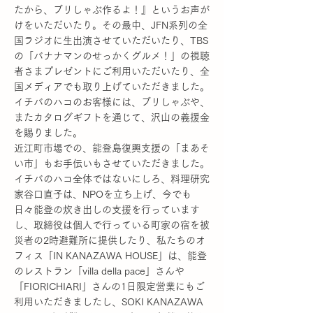
たから、ブリしゃぶ作るよ！』というお声が
けをいただいたり。その最中、JFN系列の全
国ラジオに生出演させていただいたり、TBS
の「バナナマンのせっかくグルメ！」の視聴
者さまプレゼントにご利用いただいたり、全
国メディアでも取り上げていただきました。
イチバのハコのお客様には、ブリしゃぶや、
またカタログギフトを通じて、沢山の義援金
を賜りました。
近江町市場での、能登島復興支援の「まあそ
い市」もお手伝いもさせていただきました。
イチバのハコ全体ではないにしろ、料理研究
家谷口直子は、NPOを立ち上げ、今でも
日々能登の炊き出しの支援を行っています
し、取締役は個人で行っている町家の宿を被
災者の2時避難所に提供したり、私たちのオ
フィス「IN KANAZAWA HOUSE」は、能登
のレストラン「villa della pace」さんや
「FIORICHIARI」さんの1日限定営業にもご
利用いただきましたし、SOKI KANAZAWA