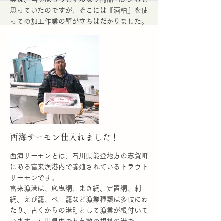
思っていたのですが、そこには『酒粕』を使
っての加工作業の壁が立ちはだかりました。
色々と調べても確実な情報には辿り着けなか
ったのですが(調べ方が悪いのかもです)、
色々な関係者さんや保健所さんにヒアリング
したところ、酒粕は発酵食品にあたる？とこ
とで、それを使った商品を作るには、2021
年に施行された『食品衛生法』の改正によっ
て、漬物製造業が新たに営業許可が必要とな
り、その許可のある業者さんにお願いしない
といけないことがわかりました。
More
西海サーモン仕入れました！
西海サーモンとは、石川県能登地方の志賀町
にある富来漁港内で養殖されているトラウト
サーモンです。
富来漁港は、底曳網、まき網、定置網、刺
網、えび籠、ベニ籠など漁業種類は多岐にわ
たり、古くからの港町として漁業が根付いて