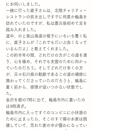
にお伺いしました。
一緒に行った直子さんは、北陸チャリティー
レストランの炊き出しですでに何度か輪島を
訪れていたのですが、私は震災後初めて足を
踏み入れました。
道中、のと里山海道の様子にいちいち驚く私
に、直子さんが「これでもだいぶ良くなって
いるんだよ」と教えてくれました。
この約半年の間、どれだけの方がこの道を通
り、心を痛め、それでも支援のために向かっ
ていたのだろう。そしてどれだけ多くの方
が、日々石川県の動脈であるこの道の補修に
携わってくださっていたのだろうと、輪島に
着く前から、感情が追いつかない状態でし
た。
金沢を朝の7時に出て、輪島市内に着いたの
は9時過ぎ。
輪島市内に入ってすぐのコンビニに小休憩の
ために止まったら、そこのすぐ隣のお家は倒
壊していて、荒れた家の中が露わになってい