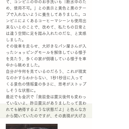
て、コンビニの中のお手洗いも「断水中のた
め、使用不可。」との表示と黄色と黒のテー
プで入れないように養生してありました。コ
ンビニによくあるコーヒーマシーンも使用出
来ないとのことで、改めて、私たちの日常と
は違う空間に足を踏み入れたのだな、と実感
しました。
その後車を走らせ、大好きなパン屋さんが入
ったショッピングモールを解体している様子
を見たり、多くの家が倒壊している様子を車
中から眺めました。
自分が今何を見ているのだろう、これが現実
なのかすらわからない、1秒1秒目に入って
くる景色の情報量の多さに、思考がストップ
しそうな状態に。
最近でも金沢で「奥能登は震災後何も変わっ
ていないよ、昨日震災がありましたって言わ
れても納得するような状態だよ」と色んな方
から聞いていたのですが、その表現が大げさ
でもなんでもない、そんな光景が続きまし
た。