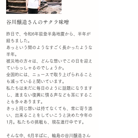
蔵の中を見ていってくださいと案内してくだ
さいました。
More
谷川醸造さんのサクラ味噌
昨日で、令和6年能登半島地震から、半年が
経ちました。
あっという間のようなすごく長かったような
半年。
被災地の方々は、どんな想いでこの日を迎え
ていらっしゃるのでしょうか。
全国的には、ニュースで取り上げられること
も減っていると聞いています。
私たちは未だに毎日のように話題になります
し、進まない復興に憤る声なども耳にするこ
とも多々あります。
きっと同じ想いは持てなくても、常に寄り添
い、出来ることをしていこうと決めた今年の
1月。私たちの挑戦も、現在進行中です。
そんな中、6月半ばに、輪島の谷川醸造さん