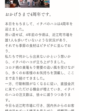
出来ることではないかなと思いました。
More
おかげさまで4周年です。
本日をもちまして、イチバのハコは4周年を
迎えました。
思い返せば、4年前の今頃は、近江町市場を
誰1人も歩いていないような状況があり、
それでも季節の食材はピチピチに並んでお
り、
私たちで何かしら出来ないかという想いか
ら、イチバのハコが立ち上がりました。
コロナ禍の巣篭もり需要の追い風を受けなが
ら、多くのお客様のお気持ちを頂戴し、ここ
まで走り続けてきました。
一方、行動制限がなくなるに従い、直接金沢
に来ていただける機会が増えていき、イチバ
のハコの注文数は、徐々に減りつつありま
す。
今日も近江町市場に行き、国内外からのお客